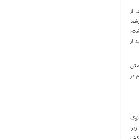
 از
شما
شت؛
 از
ه ممکن
 در
نوک
زیرا
تکش