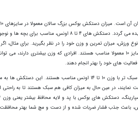
14 و 16 یا بر اساس وزن، با واحد اونس (oz) سنجیده می گردد. دستکش های 4 تا 8 اونس، مناسب برای بچه ها
ورزش، میزان تمرین و وزن خود را در نظر بگیرید. برای مثال، اگر 
شما بین 60 تا 75 کیلوگرم است، دستکش های سایز 10 معمولا مناسب هستند. افرادی که وزن بیشتری دارند، می توا
بعلاوه برای تمرینات روزمره، دستکش های بوکس سبک تر با وزن 10 تا 14 اونس مناسب هستند. این دستکش ها
 نمایند، در عین حال به میزان کافی هم سبک هستند تا به راحتی از
ستکش، باعث جذب فشار ضربات شده و از دست و مچ شما بهتر محافظت