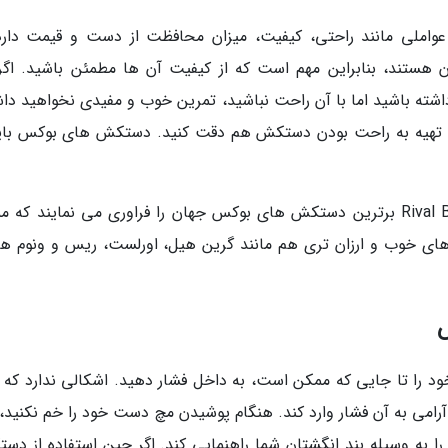
املی مانند راحتی، کیفیت، میزان محافظت از دست و قیمت دارد.
ستند، بنابراین مهم است که از کیفیت آن ها مطمئن باشید. اگر
شته باشید اما با آن راحت نباشید، تمرین خوب و مفیدی نخواهید دا
تهیه به راحت بودن دستکش هم دقت کنید. دستکش های بوکس باید
برندهایی مثل Grant ،Adidas ،Winning و Rival Boxing برترین دستکش های بوکس جهان را فراوری می نمایند ک
 های خوب و ارزان تری هم مانند گرین هیل، اورلست، ریس و ونوم هم
ا تا جایی که ممکن است، به داخل فشار دهید. اشکالی ندارد که 
آرامی به آن فشار وارد کند. هنگام پوشیدن مچ دست خود را خم نکنید، 
 به وسیله بند انگشتان شما راهنمایی کند. اگر حین استفاده از دس