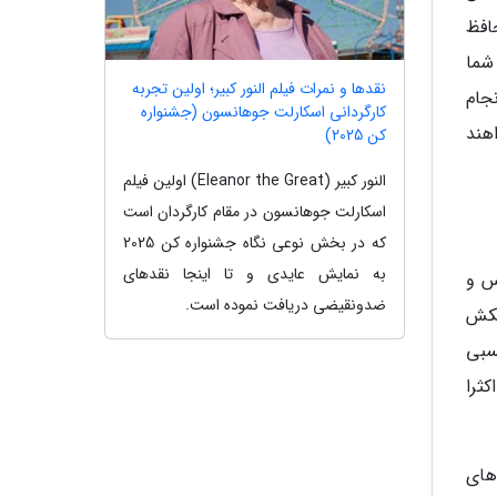
افظ
شما
نقدها و نمرات فیلم النور کبیر؛ اولین تجربه
جام
کارگردانی اسکارلت جوهانسون (جشنواره
هند
کن 2025)
النور کبیر (Eleanor the Great) اولین فیلم
اسکارلت جوهانسون در مقام کارگردان است
که در بخش نوعی نگاه جشنواره کن 2025
به نمایش عایدی و تا اینجا نقدهای
س و
ضدونقیضی دریافت نموده است.
تکش
سبی
ثرا
های