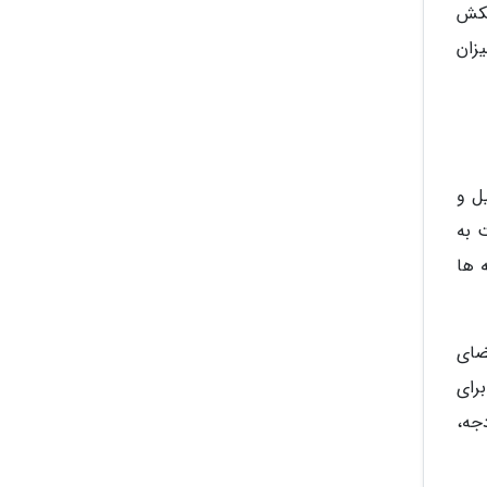
تکش
زان
ل و
 به
 ها
ضای
رای
جه،