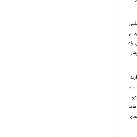
لفی
د و
های دیگری مانند ناچ (notch) یا حتی راه
وشی
ند.
یت،
ورت
شما
ضای