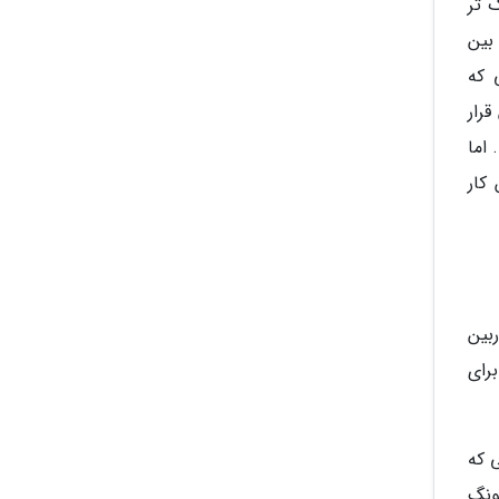
 تر
بین
 که
حه نمایش قرار
 اما
کار
بین
رای
 که
ونگ