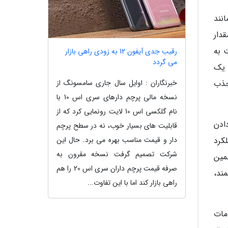
نند
دار
نسبت به
رقیب جدی آیفون 12 به زودی راهی بازار
می گردد
 یک
خبرنگاران : اوایل سال جاری سامسونگ از
جذب
نسخه مالی پرچم دارهای سری اس 10 با
نام گلکسی اس 10 لایت رونمایی کرد که از
ادن
قابلیت های بسیار خوب، نه در سطح پرچم
دار و قیمت مناسب بهره می برد. حال این
کرد
شرکت تصمیم گرفت نسخه مقرون به
مین
صرفه قیمت پرچم داران سری اس 20 را هم
گوشی هوشمند،
راهی بازار کند اما با این تفاوت...
مات