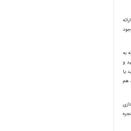
ائه
جود
 به
د و
د یا
 هم
ازی
جره