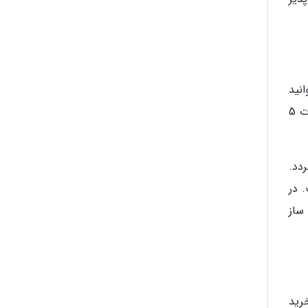
 250 هزار یورو می توانید
در یونان صاحب ملک شوید و اقامت دائم این کشور را از آن خود کنید توجه داشته باشید که پس از خرید ملک به مدت 5
دد.
. در
ساز
رید