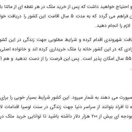
شور به سرمایه ای حدود 700 هزار یورو احتیاج خواهید داشت که پس از خرید ملک در هر نقطه ای از مالتا 
قیمت یا بیشتر بعد از 6 ماه امکان مهاجرت برایتان فراهم می گردد که به مدت 5 سال اقامت این کشور را در
ازم را انجام دهید.
یافت شهروندی اقدام کرده و شرایط مطلوبی جهت زندگی در این کشور
دی که در این کشور خانه یا ملک خریداری کرده اند و خانواده اصلی آ
یعنی همسر بچه ها زیر 29 سال و والدین بیش از 55 سال امکان پذیر است. پس این فرصت را از دست ندهید و هم
پورت می دهند به شمار میرود. این کشور شرایط بسیار خوبی را برای 
 افراد بتوانند از سراسر دنیا جهت زندگی در سنت لوسیا اقدامات لازم
انجام دهند. برای خرید ملک در سنت لوسیا باید بودجه ای بیش از 200 هزار دلار داشته باشید تا توانایی خرید م