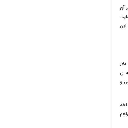
بر آن
یر 18 سال دریافت نماید.
م این
ت می دهند بوده، شما با داشتن حداقل 400 هزار دلار
 ای
تس و
 اخذ
د متقاضی، همسر و بچه ها زیر 30 سال فراهم