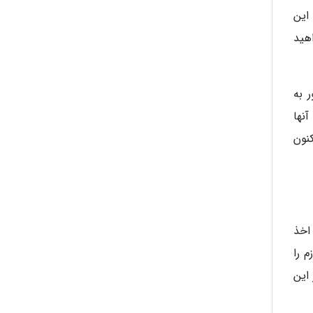
با این
یافت خواهید
 به
نها
 اکنون
اخذ
 را
لک در این