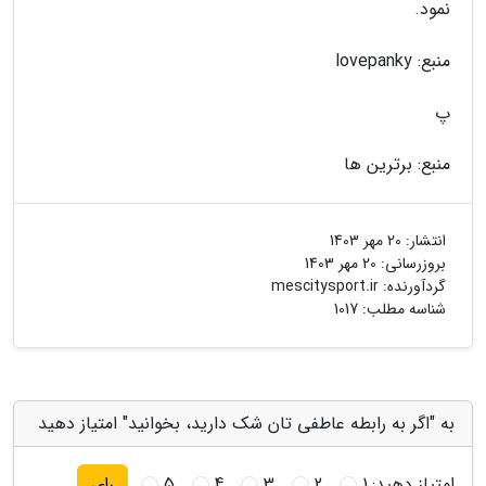
نمود.
منبع: lovepanky
پ
منبع: برترین ها
انتشار:
20 مهر 1403
بروزرسانی:
20 مهر 1403
گردآورنده:
mescitysport.ir
شناسه مطلب: 1017
به "اگر به رابطه عاطفی تان شک دارید، بخوانید" امتیاز دهید
امتیاز دهید:
1
2
3
4
5
رای