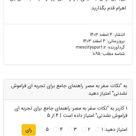
اهرام قدم بگذارید.
انتشار:
4 اسفند 1403
بروزرسانی:
4 اسفند 1403
گردآورنده:
mescitysport.ir
شناسه مطلب: 1095
به "نکات سفر به مصر: راهنمای جامع برای تجربه ای فراموش
نشدنی" امتیاز دهید
1
کاربر به "
نکات سفر به مصر: راهنمای جامع برای تجربه ای
فراموش نشدنی
" امتیاز داده است |
4
از 5
امتیاز دهید:
1
2
3
4
5
رای