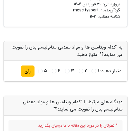
بروزرسانی:
30 فروردین 1404
گردآورنده:
mescitysport.ir
شناسه مطلب: 1103
به "کدام ویتامین ها و مواد معدنی متابولیسم بدن را تقویت
می نمایند؟" امتیاز دهید
امتیاز دهید:
1
2
3
4
5
رای
دیدگاه های مرتبط با "کدام ویتامین ها و مواد معدنی
متابولیسم بدن را تقویت می نمایند؟"
* نظرتان را در مورد این مقاله با ما درمیان بگذارید