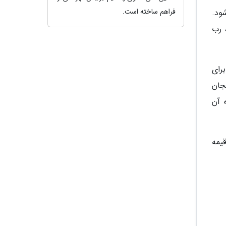
فراهم ساخته است.
ود.
 رب
رای
جان
 آن
قیمه