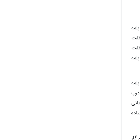
بلمه
تفت
تفت
لمه
لمه
درب
مانی
تاده
شعله ملایم گاز