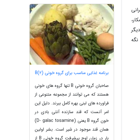
انی
ار،
یگر
نگه
برنامه غذایی مناسب برای گروه خونی B(2)
صاحبان گروه خونی B تنها گروه های خونی
هستند که می توانند از مجموعه متنوعی از
فراورده های لبنی بهره کامل ببرند. دلیل این
امر آنست که قند سازنده آنتی بادی در
خون گروه B یعنی (D- galac tosamine)
همان قند موجود در شیر است. بشر اولین
بار در زمان اوج پیشرفت گروه خونی B از