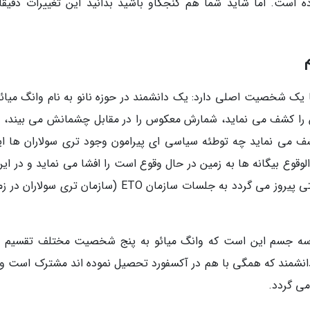
ه است. اما شاید شما هم کنجکاو باشید بدانید این تغییرات دقیقا
یک شخصیت اصلی دارد: یک دانشمند در حوزه نانو به نام وانگ میائو
ین را کشف می نماید، شمارش معکوس را در مقابل چشمانش می بیند، ب
شف می نماید چه توطئه سیاسی ای پیرامون وجود تری سولاران ها ای
لوقوع بیگانه ها به زمین در حال وقوع است را افشا می نماید و در این
به کارآگاهی مرموز به نام دا شی برمی خورد. او حتی پیروز می گردد به جلسات سازمان ETO (سازمان تری س
له سه جسم این است که وانگ میائو به پنج شخصیت مختلف تقسیم 
دانشمند که همگی با هم در آکسفورد تحصیل نموده اند مشترک است و 
ی گردد.