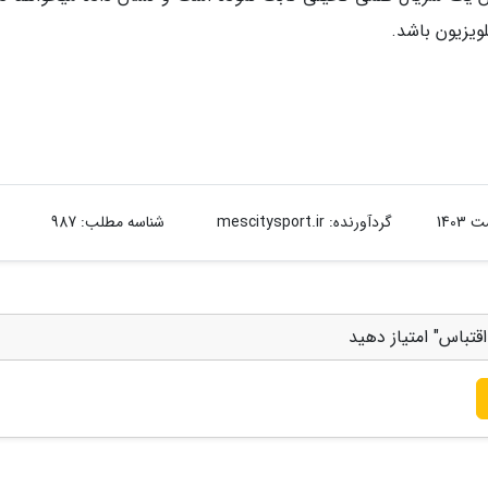
یزیون باشد.
گردآورنده:
mescitysport.ir
شناسه مطلب: 987
تباس" امتیاز دهید