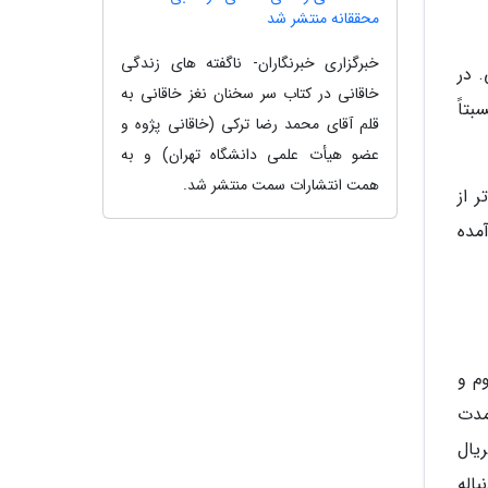
محققانه منتشر شد
خبرگزاری خبرنگاران- ناگفته های زندگی
 در
خاقانی در کتاب سر سخنان نغز خاقانی به
تاً
قلم آقای محمد رضا ترکی (خاقانی پژوه و
عضو هیأت علمی دانشگاه تهران) و به
همت انتشارات سمت منتشر شد.
 از
مده
م و
مدت
یال
اله