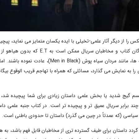
س را از دیگر آثار علمی-تخیلی با ایده یکسان متمایز می نماید، پیچی
آن پرسش قدیمی ژانر علمی-تخیلی است. خوانندگان کتاب و مخاطبان سریال ممکن است به E.T که
ظاهر می گردد، یا یک دنیای مخفی مملو از بیگانه ها، مانند مردان سیاه پوش (Men in Black)، عادت نمو
ا به نمایش می گذارد، مسائلی که همراه با تهاجم قریب الوقوع بیگان
سم گیج شدید یا بخش علمی داستان زیادی برای شما پیچیده شد، 
چند برابر سریال عمیق تر و پیچیده تر است. در کتاب جنبه علمی داس
سیاسی (که عمدتاً در چین می گذرد) داستان تا حدودی باطنی است.
ردد داستان برای طیف گسترده تری از مخاطبان قابل فهم باشد، به ه