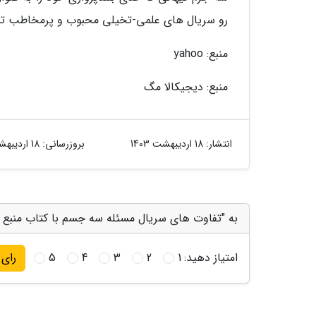
رو سریال های علمی-تخیلی محبوب و پرمخاطب تلو
منبع: yahoo
منبع: دیجیکالا مگ
انتشار:
18 اردیبهشت 1403
بروزرسانی:
18 اردیبهشت 1403
به "تفاوت های سریال مسئله سه جسم با کتاب منبع اق
امتیاز دهید:
1
2
3
4
5
رای