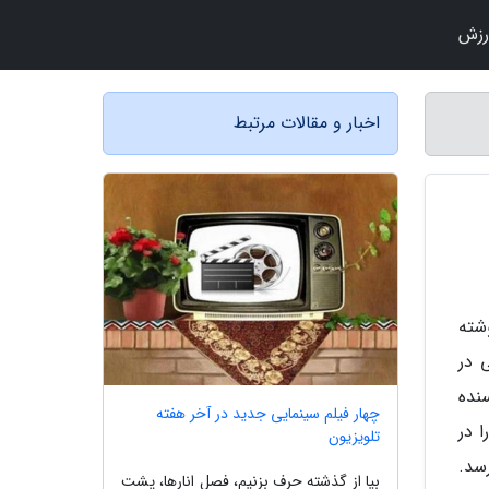
رزش
اخبار و مقالات مرتبط
فت و سختی سه جرم کیهانی (The Three-Body Problem) نوشته
 در
نده
چهار فیلم سینمایی جدید در آخر هفته
 در
تلویزیون
رسد.
بیا از گذشته حرف بزنیم، فصل انارها، پشت