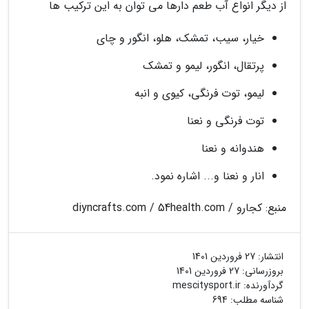
از دیگر انواع آب طعم دارها می توان به این ترکیب ها
خیار، سیب، تمشک، هلو، انگور و چای
پرتقال، انگور، لیمو و تمشک
لیمو، توت فرنگی، کیوی و انبه
توت فرنگی و نعنا
هندوانه و نعنا
انار و نعنا و... اشاره نمود.
منبع: کجارو / diyncrafts.com / 54health.com
انتشار:
27 فروردین 1401
بروزرسانی:
27 فروردین 1401
گردآورنده:
mescitysport.ir
شناسه مطلب: 694