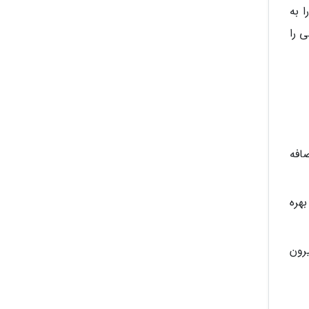
ا به
 را
افه
هره
زر بیرون