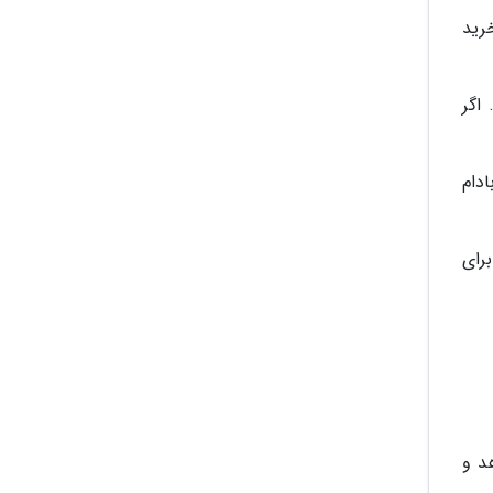
رید
اگر
ادام
رای
د و