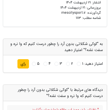
انتشار:
21 اردیبهشت 1404
بروزرسانی:
21 اردیبهشت 1404
گردآورنده:
mescitysport.ir
شناسه مطلب: 1113
به "کوکی شکلاتی بدون آرد را چطور درست کنیم که وا نره و
سفت نشه؟" امتیاز دهید
امتیاز دهید:
1
2
3
4
5
رای
دیدگاه های مرتبط با "کوکی شکلاتی بدون آرد را چطور
درست کنیم که وا نره و سفت نشه؟"
* نظرتان را در مورد این مقاله با ما درمیان بگذارید